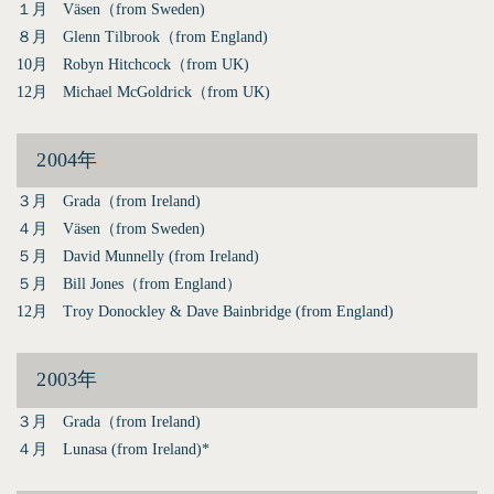
１月 Väsen（from Sweden)
８月 Glenn Tilbrook（from England)
10月 Robyn Hitchcock（from UK)
12月 Michael McGoldrick（from UK)
2004年
３月 Grada（from Ireland)
４月 Väsen（from Sweden)
５月 David Munnelly (from Ireland)
５月 Bill Jones（from England）
12月 Troy Donockley & Dave Bainbridge (from England)
2003年
３月 Grada（from Ireland)
４月 Lunasa (from Ireland)*