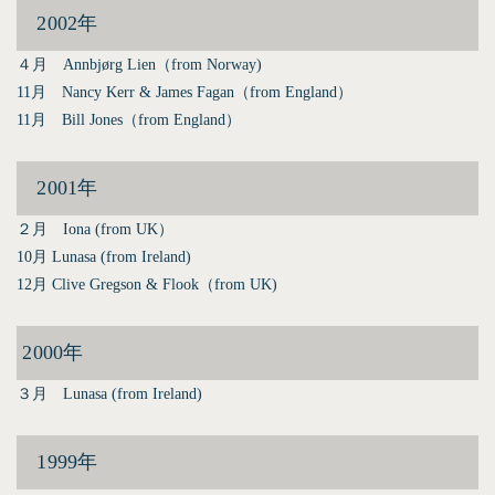
2002年
４月 Annbjørg Lien（from Norway)
11月 Nancy Kerr & James Fagan（from England）
11月 Bill Jones（from England）
2001年
２月 Iona (from UK）
10月 Lunasa (from Ireland)
12月 Clive Gregson & Flook（from UK)
2000年
３月 Lunasa (from Ireland)
1999年