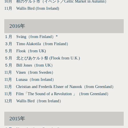
10月 秋のケルト市（イベント／Celtic Market in Autumn）
11月 Wallis Bird (from Ireland)
2016年
１月 Sväng（from Finland）*
３月 Timo Alakotila（from Finland）
５月 Flook（from UK)
５月 北とぴあケルト祭 (Flook from U.K.)
５月 Bill Jones（from UK）
11月 Väsen（from Sweden）
11月 Lunasa（from Ireland）
11月 Christian and Frederik Elsner of Nanook（from Greenland）
11月 Film「The Sound of a Revolution 」（from Greenland）
12月 Wallis Bird（from Ireland）
2015年