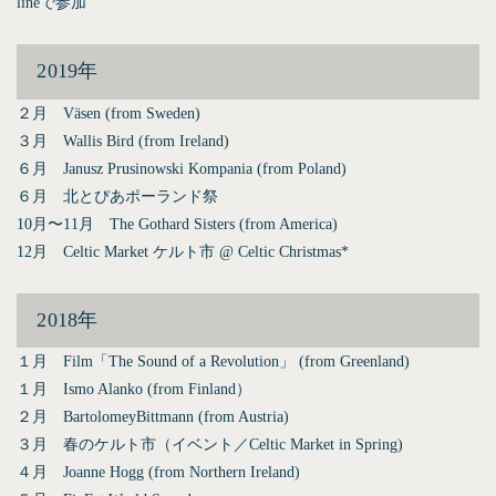
lineで参加
2019年
２月 Väsen (from Sweden)
３月 Wallis Bird (from Ireland)
６月 Janusz Prusinowski Kompania (from Poland)
６月 北とぴあポーランド祭
10月〜11月 The Gothard Sisters (from America)
12月 Celtic Market ケルト市 @ Celtic Christmas*
2018年
１月 Film「The Sound of a Revolution」 (from Greenland)
１月 Ismo Alanko (from Finland）
２月 BartolomeyBittmann (from Austria)
３月 春のケルト市（イベント／Celtic Market in Spring)
４月 Joanne Hogg (from Northern Ireland)