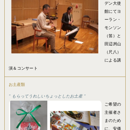
デン大使
館にてヨ
ーラン・
モンソン
（笛）と
田辺冽山
（尺八）
による講
演＆コンサート
お土産類
もらってうれしいちょっとしたお土産
ご希望の
主催者さ
まのため
に、安価