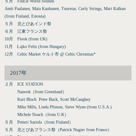
５月 FinEst World Sounds
Antti Paalanen, Maia Kauhanen, Tuuretar, Curly Strings, Mari Kalkun
(from Finland, Estonia)
５月 北とぴあインド祭
６月 江東フランス祭
10月 Flook (from UK)
11月 Lajko Felix (from Hungary)
12月 Celtic Market ケルト市 @ Celtic Christmas*
2017年
２月 ICE STATION
Nanook（from Greenland）
Kurt Bloch. Peter Buck, Scott McCaughey
Mike Mills, Linda PItmon, Steve Wynn (from U.S.A.)
Michele Noach（from U.K）
５月 Petteri Sariola（from Finland）
５月 北とぴあフランス祭（Patrick Nugier from France）