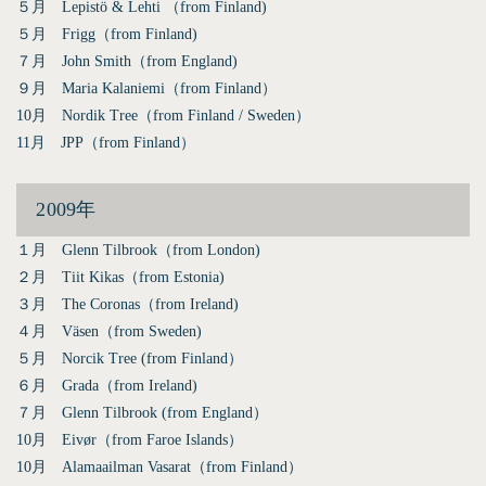
５月 Lepistö & Lehti （from Finland)
５月 Frigg（from Finland)
７月 John Smith（from England)
９月 Maria Kalaniemi（from Finland）
10月 Nordik Tree（from Finland / Sweden）
11月 JPP（from Finland）
2009年
１月 Glenn Tilbrook（from London)
２月 Tiit Kikas（from Estonia)
３月 The Coronas（from Ireland)
４月 Väsen（from Sweden)
５月 Norcik Tree (from Finland）
６月 Grada（from Ireland)
７月 Glenn Tilbrook (from England）
10月 Eivør（from Faroe Islands）
10月 Alamaailman Vasarat（from Finland）