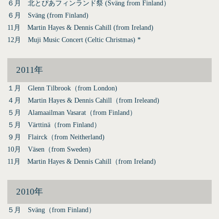
６月 北とぴあフィンランド祭 (Sväng from Finland）
６月 Sväng (from Finland)
11月 Martin Hayes & Dennis Cahill (from Ireland)
12月 Muji Music Concert (Celtic Christmas) *
2011年
１月 Glenn Tilbrook（from London)
４月 Martin Hayes & Dennis Cahill（from Ireleand)
５月 Alamaailman Vasarat（from Finland）
５月 Värttinä（from Finland）
９月 Flairck（from Neitherland)
10月 Väsen（from Sweden)
11月 Martin Hayes & Dennis Cahill（from Ireland)
2010年
５月 Sväng（from Finland）