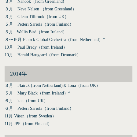
３月 Nanook（from Greenland)
３月 Neve Nelsen （from Greenland）
３月 Glenn Tilbrook（from UK）
５月 Petteri Sariola（from Finland）
５月 Wallis Bird（from Ireland）
８〜９月 Flairck Global Orchestra（from Netherland）*
10月 Paul Brady（from Ireland）
10月 Harald Haugaard（from Denmark）
2014年
３月 Flairck (from Netherland)＆ Iona（from UK）
５月 Mary Black（from Ireland）*
６月 kan（from UK）
６月 Petteri Sariola（from Finland）
11月 Väsen（from Sweden）
11月 JPP（from Finland）