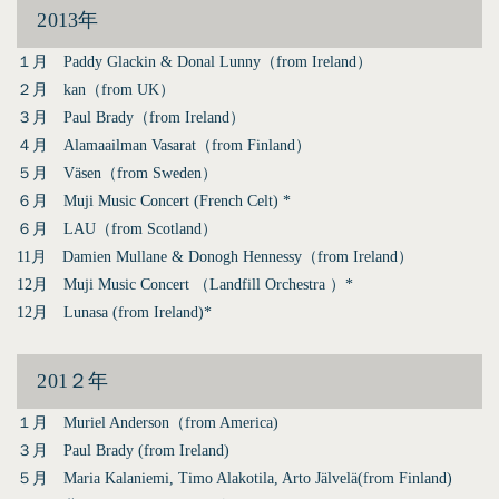
2013年
１月 Paddy Glackin & Donal Lunny（from Ireland）
２月 kan（from UK）
３月 Paul Brady（from Ireland）
４月 Alamaailman Vasarat（from Finland）
５月 Väsen（from Sweden）
６月 Muji Music Concert (French Celt) *
６月 LAU（from Scotland）
11月 Damien Mullane & Donogh Hennessy（from Ireland）
12月 Muji Music Concert （Landfill Orchestra ）*
12月 Lunasa (from Ireland)*
201２年
１月 Muriel Anderson（from America)
３月 Paul Brady (from Ireland)
５月 Maria Kalaniemi, Timo Alakotila, Arto Jälvelä(from Finland)