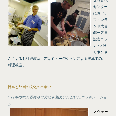
赤羽文化
センター
における
フィンラ
ンド大使
館一等書
記官ユッ
カ・パヤ
リネンさ
んによるお料理教室。左はミュージシャンによる浅草でのお
料理教室。
日本と外国の文化の出会い
日本の和楽器奏者の方にも協力いただいたコラボレーショ
ン
スウェー