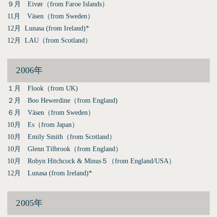
９月 Eivør（from Faroe Islands）
11月 Väsen（from Sweden）
12月 Lunasa (from Ireland)*
12月 LAU（from Scotland）
2006年
１月 Flook（from UK)
２月 Boo Hewerdine（from England)
６月 Väsen（from Sweden）
10月 Es（from Japan）
10月 Emily Smith（from Scotland）
10月 Glenn Tilbrook（from England）
10月 Robyn Hitchcock & Minus５（from England/USA）
12月 Lunasa (from Ireland)*
2005年