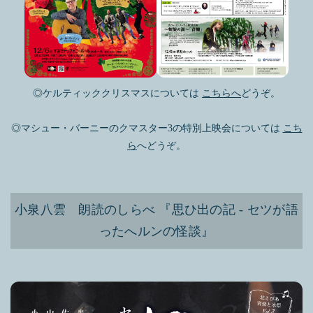
◎ケルティッククリスマスについては
こちらへ
どうぞ。
◎マシュー・バーニーのクマスター3の特別上映会については
こち
ら
へどうぞ。
小泉八雲 朗読のしらべ 『思ひ出の記 - セツが語
ったへルンの怪談』