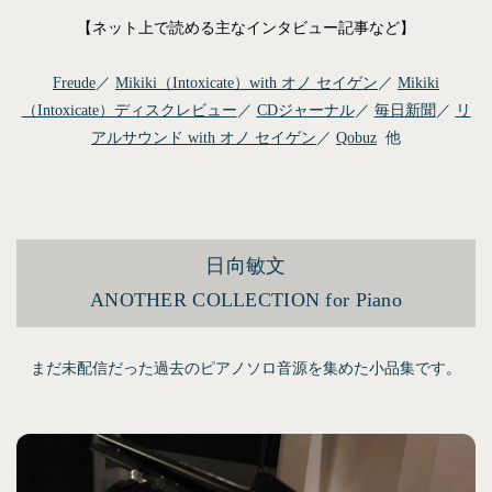
【ネット上で読める主なインタビュー記事など】
Freude
／
Mikiki（Intoxicate）with オノ セイゲン
／
Mikiki
（Intoxicate）ディスクレビュー
／
CDジャーナル
／
毎日新聞
／
リ
アルサウンド with オノ セイゲン
／
Qobuz
他
日向敏文
ANOTHER COLLECTION for Piano
まだ未配信だった過去のピアノソロ音源を集めた小品集です。