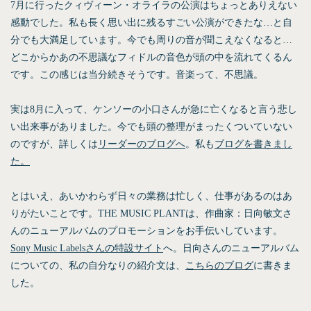
7月に行ったクィヴィーン・オライラの公演はちょっとありえない
感動でした。私も長く思い出に残るすごい公演ができたな…と自
分でも大満足しています。今でも周りの音が聞こえなくなると…
どこからかあの不思議なフィドルの音色が頭の中を流れてくるん
です。この感じは当分続きそうです。音楽って、不思議。
実は8月に入って、ケンソーの小口さんが急に亡くなると言う悲し
い出来事がありました。今でも頭の整理がまったくついていない
のですが、詳しくは
リーダーのブログへ
。私も
ブログを書きまし
た。
とはいえ、あいかわらず日々の業務は忙しく、仕事があるのはあ
りがたいことです。THE MUSIC PLANTは、作曲家：
日向敏文
さ
んのニューアルバムのプロモーションをお手伝いしています。
Sony Music Labelsさんの特設サイト
へ。日向さんのニューアルバム
についての、私の自分なりの紹介文は、
こちらのブログ
に書きま
した。