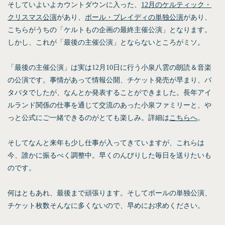
そしていよいよカウントダウンに入った、
12月のケルティック・
クリスマス公演
があり、
ポール・ブレイディの単独公演
があり、
こちらがうちの「ケルトもの企画の最終主催公演」となります。
しかし、これが「最後の主催公演」とならないところがミソ。
「最後の主催公演」は実は12月10日に行う小泉八雲の朗読＆音楽
の公演です。事情があって情報公開、チケット発売が早まり、バ
タバタでしたが、なんとか発表することができました。長年アイ
ルランド関係の仕事を通じて交流のあった小泉ファミリーと、や
っと公式にご一緒できるのがとても楽しみ。詳細は
こちらへ
。
そしてなんと来年も少し仕事が入ってきていますが、これらは
今、誰かに振るべく調整中。早くのんびりした毎日を送りたいも
のです。
何はともあれ、最後まで頑張ります。そしてポールの単独公演、
チケット枚数そんなに多くないので、早めにお求めください。