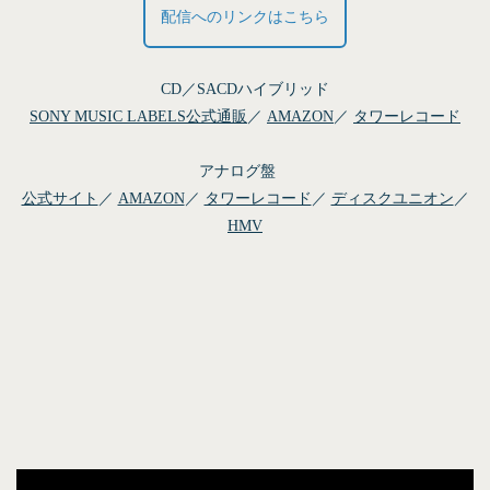
配信へのリンクはこちら
CD／SACDハイブリッド
SONY MUSIC LABELS公式通販
／
AMAZON
／
タワーレコード
アナログ盤
公式サイト
／
AMAZON
／
タワーレコード
／
ディスクユニオン
／
HMV