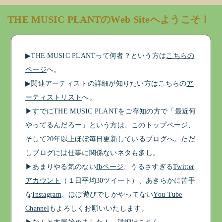
THE MUSIC PLANTのWeb Siteへようこそ！
▶︎THE MUSIC PLANTって何者？という方は
こちらの
ページ
へ。
▶︎関連アーティストの詳細が知りたい方はこちらの
ア
ーティストリスト
へ。
▶︎すでにTHE MUSIC PLANTをご存知の方で「最近何
やってるんだろー」という方は、このトップページ、
そして20年以上ほぼ毎日更新している
ブログ
へ。ただ
しブログには仕事に関係ないネタも多し。
▶︎あまりやる気のない
fbページ
、うるさすぎる
Twitter
アカウント
（１日平均30ツイート）、あきらかに苦手
な
Instagram
、ほぼ遊びでしかやってない
You Tube
Channel
もよろしくお願いいたします。